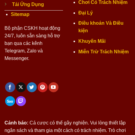
Chơi Có Trách Nhiệm
Tải Ứng Dụng
Đại Lý
Sitemap
Điều khoản Và Điều
Bộ phận CSKH hoạt động
kiện
24/7, luôn sẵn sàng hỗ trợ
Khuyến Mãi
bạn qua các kênh
Telegram, Zalo và
Miễn Trừ Trách Nhiệm
Messenger.
Cảnh báo:
Cá cược có thể gây nghiện. Vui lòng thiết lập
ngân sách và tham gia một cách có trách nhiệm. Trò chơi