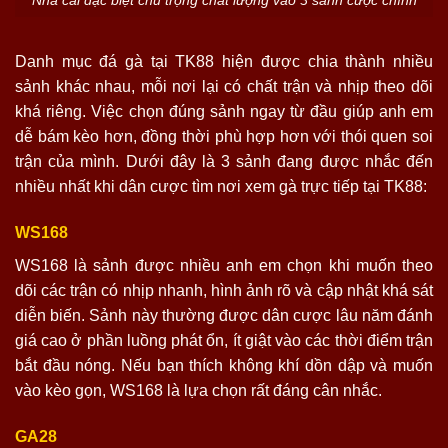
Danh mục đá gà tại TK88 hiện được chia thành nhiều
sảnh khác nhau, mỗi nơi lại có chất trận và nhịp theo dõi
khá riêng. Việc chọn đúng sảnh ngay từ đầu giúp anh em
dễ bám kèo hơn, đồng thời phù hợp hơn với thói quen soi
trận của mình. Dưới đây là 3 sảnh đang được nhắc đến
nhiều nhất khi dân cược tìm nơi xem gà trực tiếp tại TK88:
WS168
WS168 là sảnh được nhiều anh em chọn khi muốn theo
dõi các trận có nhịp nhanh, hình ảnh rõ và cập nhật khá sát
diễn biến. Sảnh này thường được dân cược lâu năm đánh
giá cao ở phần luồng phát ổn, ít giật vào các thời điểm trận
bắt đầu nóng. Nếu bạn thích không khí dồn dập và muốn
vào kèo gọn, WS168 là lựa chọn rất đáng cân nhắc.
GA28