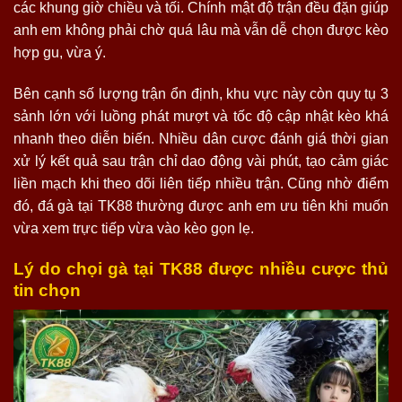
các khung giờ chiều và tối. Chính mật độ trận đều đặn giúp
anh em không phải chờ quá lâu mà vẫn dễ chọn được kèo
hợp gu, vừa ý.
Bên cạnh số lượng trận ổn định, khu vực này còn quy tụ 3
sảnh lớn với luồng phát mượt và tốc độ cập nhật kèo khá
nhanh theo diễn biến. Nhiều dân cược đánh giá thời gian
xử lý kết quả sau trận chỉ dao động vài phút, tạo cảm giác
liền mạch khi theo dõi liên tiếp nhiều trận. Cũng nhờ điểm
đó, đá gà tại TK88 thường được anh em ưu tiên khi muốn
vừa xem trực tiếp vừa vào kèo gọn lẹ.
Lý do chọi gà tại TK88 được nhiều cược thủ
tin chọn