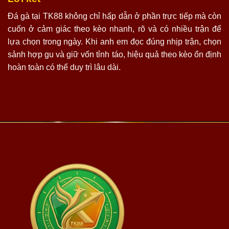
Đá gà tại TK88 không chỉ hấp dẫn ở phần trực tiếp mà còn
cuốn ở cảm giác theo kèo nhanh, rõ và có nhiều trận để
lựa chọn trong ngày. Khi anh em đọc đúng nhịp trận, chọn
sảnh hợp gu và giữ vốn tỉnh táo, hiệu quả theo kèo ổn định
hoàn toàn có thể duy trì lâu dài.