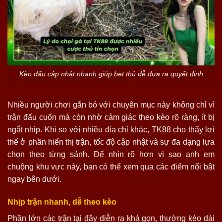
Kèo đấu cập nhật nhanh giúp bet thủ dễ đưa ra quyết định
Nhiều người chơi gắn bó với chuyên mục này không chỉ vì
trận đấu cuốn mà còn nhờ cảm giác theo kèo rõ ràng, ít bị
ngắt nhịp. Khi so với nhiều địa chỉ khác, TK88 cho thấy lợi
thế ở phần hiển thị trận, tốc độ cập nhật và sự đa dạng lựa
chọn theo từng sảnh. Để nhìn rõ hơn vì sao anh em
chuộng khu vực này, bạn có thể xem qua các điểm nổi bật
ngay bên dưới.
Nhịp trận nhanh, dễ theo kèo
Phần lớn các trận tại đây diễn ra khá gọn, thường kéo dài