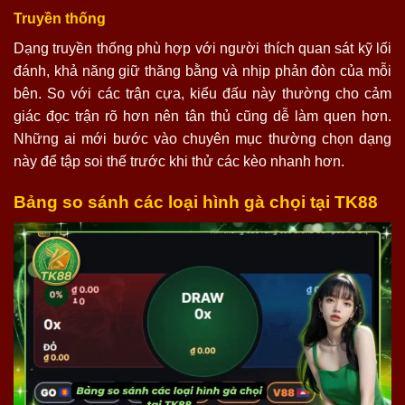
Truyền thống
Dạng truyền thống phù hợp với người thích quan sát kỹ lối
đánh, khả năng giữ thăng bằng và nhịp phản đòn của mỗi
bên. So với các trận cựa, kiểu đấu này thường cho cảm
giác đọc trận rõ hơn nên tân thủ cũng dễ làm quen hơn.
Những ai mới bước vào chuyên mục thường chọn dạng
này để tập soi thế trước khi thử các kèo nhanh hơn.
Bảng so sánh các loại hình gà chọi tại TK88