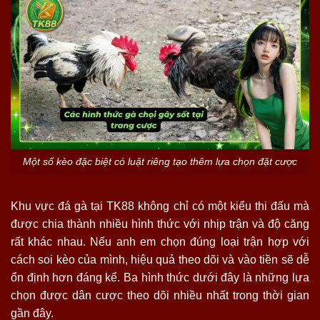
Một số kèo đặc biệt có luật riêng tạo thêm lựa chọn đặt cược
Khu vực đá gà tại TK88 không chỉ có một kiểu thi đấu mà
được chia thành nhiều hình thức với nhịp trận và độ căng
rất khác nhau. Nếu anh em chọn đúng loại trận hợp với
cách soi kèo của mình, hiệu quả theo dõi và vào tiền sẽ dễ
ổn định hơn đáng kể. Ba hình thức dưới đây là những lựa
chọn được dân cược theo dõi nhiều nhất trong thời gian
gần đây.