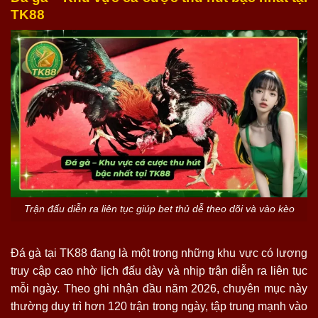
TK88
Trận đấu diễn ra liên tục giúp bet thủ dễ theo dõi và vào kèo
Đá gà tại TK88 đang là một trong những khu vực có lượng
truy cập cao nhờ lịch đấu dày và nhịp trận diễn ra liên tục
mỗi ngày. Theo ghi nhận đầu năm 2026, chuyên mục này
thường duy trì hơn 120 trận trong ngày, tập trung mạnh vào