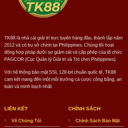
TK88 là nhà cái giải trí trực tuyến hàng đầu, thành lập năm
2012 và có trụ sở chính tại Philippines. Chúng tôi hoạt
động hợp pháp dưới sự giám sát và cấp phép của tổ chức
PAGCOR (Cục Quản lý Giải trí và Trò chơi Philippines).
Với hệ thống bảo mật SSL 128-bit chuẩn quốc tế, TK88
cam kết mang đến một môi trường cá cược công bằng, an
toàn và minh bạch nhất.
LIÊN KẾT
CHÍNH SÁCH
Về Chúng Tôi
Chính Sách Bảo Mật