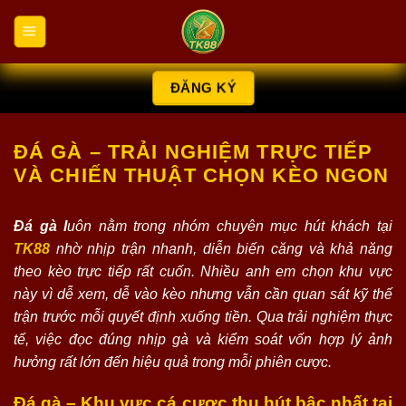
Chuyển
đến
nội
dung
ĐĂNG KÝ
ĐÁ GÀ – TRẢI NGHIỆM TRỰC TIẾP
VÀ CHIẾN THUẬT CHỌN KÈO NGON
Đá gà l
uôn nằm trong nhóm chuyên mục hút khách tại
TK88
nhờ nhịp trận nhanh, diễn biến căng và khả năng
theo kèo trực tiếp rất cuốn. Nhiều anh em chọn khu vực
này vì dễ xem, dễ vào kèo nhưng vẫn cần quan sát kỹ thế
trận trước mỗi quyết định xuống tiền. Qua trải nghiệm thực
tế, việc đọc đúng nhịp gà và kiểm soát vốn hợp lý ảnh
hưởng rất lớn đến hiệu quả trong mỗi phiên cược.
Đá gà – Khu vực cá cược thu hút bậc nhất tại