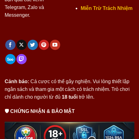
Telegram, Zalo và
Miễn Trừ Trách Nhiệm
Messenger.
Cảnh báo:
Cá cược có thể gây nghiện. Vui lòng thiết lập
ngân sách và tham gia một cách có trách nhiệm. Trò chơi
chỉ dành cho người từ đủ
18 tuổi
trở lên.
🛡 CHỨNG NHẬN & BẢO MẬT