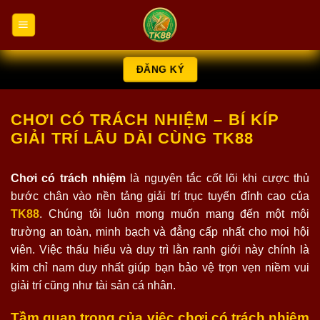
Chuyển
đến
nội
dung
ĐĂNG KÝ
CHƠI CÓ TRÁCH NHIỆM – BÍ KÍP
GIẢI TRÍ LÂU DÀI CÙNG TK88
Chơi có trách nhiệm
là nguyên tắc cốt lõi khi cược thủ
bước chân vào nền tảng giải trí trục tuyến đỉnh cao của
TK88
. Chúng tôi luôn mong muốn mang đến một môi
trường an toàn, minh bạch và đẳng cấp nhất cho mọi hội
viên. Việc thấu hiểu và duy trì lằn ranh giới này chính là
kim chỉ nam duy nhất giúp bạn bảo vệ trọn vẹn niềm vui
giải trí cũng như tài sản cá nhân.
Tầm quan trọng của việc chơi có trách nhiệm