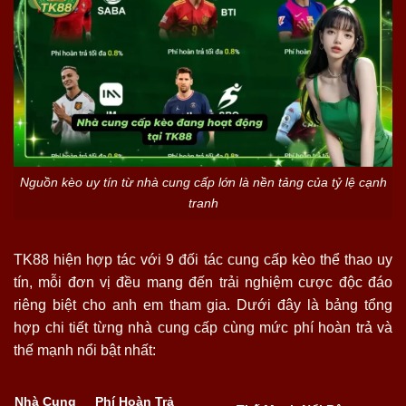
Nguồn kèo uy tín từ nhà cung cấp lớn là nền tảng của tỷ lệ cạnh
tranh
TK88 hiện hợp tác với 9 đối tác cung cấp kèo thể thao uy
tín, mỗi đơn vị đều mang đến trải nghiệm cược độc đáo
riêng biệt cho anh em tham gia. Dưới đây là bảng tổng
hợp chi tiết từng nhà cung cấp cùng mức phí hoàn trả và
thế mạnh nổi bật nhất:
Nhà Cung
Phí Hoàn Trả