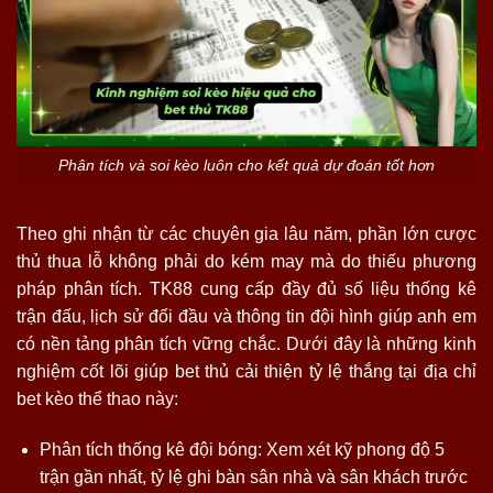
Phân tích và soi kèo luôn cho kết quả dự đoán tốt hơn
Theo ghi nhận từ các chuyên gia lâu năm, phần lớn cược
thủ thua lỗ không phải do kém may mà do thiếu phương
pháp phân tích. TK88 cung cấp đầy đủ số liệu thống kê
trận đấu, lịch sử đối đầu và thông tin đội hình giúp anh em
có nền tảng phân tích vững chắc. Dưới đây là những kinh
nghiệm cốt lõi giúp bet thủ cải thiện tỷ lệ thắng tại địa chỉ
bet kèo thể thao này:
Phân tích thống kê đội bóng: Xem xét kỹ phong độ 5
trận gần nhất, tỷ lệ ghi bàn sân nhà và sân khách trước