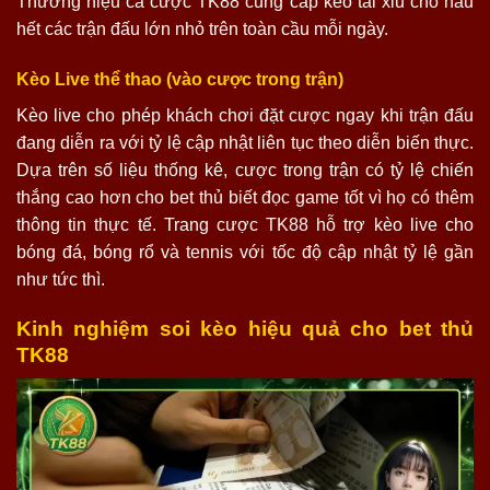
Thương hiệu cá cược TK88 cung cấp kèo tài xỉu cho hầu
hết các trận đấu lớn nhỏ trên toàn cầu mỗi ngày.
Kèo Live thể thao (
vào
cược trong trận)
Kèo live cho phép khách chơi đặt cược ngay khi trận đấu
đang diễn ra với tỷ lệ cập nhật liên tục theo diễn biến thực.
Dựa trên số liệu thống kê, cược trong trận có tỷ lệ chiến
thắng cao hơn cho bet thủ biết đọc game tốt vì họ có thêm
thông tin thực tế. Trang cược TK88 hỗ trợ kèo live cho
bóng đá, bóng rổ và tennis với tốc độ cập nhật tỷ lệ gần
như tức thì.
Kinh nghiệm soi kèo hiệu quả cho bet thủ
TK88