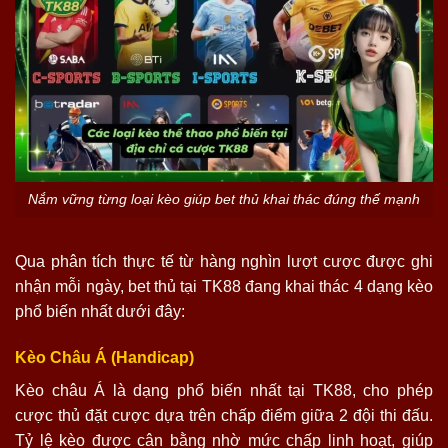
Nắm vững từng loại kèo giúp bet thủ khai thác đúng thế mạnh
Qua phân tích thực tế từ hàng nghìn lượt cược được ghi
nhận mỗi ngày, bet thủ tại TK88 đang khai thác 4 dạng kèo
phổ biến nhất dưới đây:
Kèo Châu Á (Handicap)
Kèo châu Á là dạng phổ biến nhất tại TK88, cho phép
cược thủ đặt cược dựa trên chấp điểm giữa 2 đội thi đấu.
Tỷ lệ kèo được cân bằng nhờ mức chấp linh hoạt, giúp