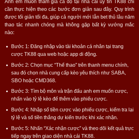
Anh em muốn tham gia cá độ tại nhà cái uy tín TK88 chỉ
cần thực hiện theo các bước đơn giản sau đây. Quy trình
được tối giản tối đa, giúp cả người mới lẫn bet thủ lâu năm
thao tác nhanh chóng mà không gặp bất kỳ vướng mắc
nào:
Bước 1: Đăng nhập vào tài khoản cá nhân tại trang
cược TK88 qua web hoặc app di động.
Bước 2: Chọn mục “Thể thao” trên thanh menu chính,
sau đó chọn nhà cung cấp kèo yêu thích như SABA,
SBO hoặc CMD368.
Bước 3: Tìm bộ môn và trận đấu anh em muốn cược,
nhấn vào tỷ lệ kèo để thêm vào phiếu cược.
Bước 4: Nhập số tiền cược vào phiếu cược, kiểm tra lại
tỷ lệ và số tiền thắng dự kiến trước khi xác nhận.
Bước 5: Nhấn “Xác nhận cược” và theo dõi kết quả trực
tiếp ngay trên giao diện nhà cái TK88.