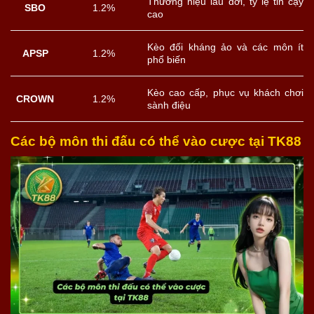
Thương hiệu lâu đời, tỷ lệ tin cậy
SBO
1.2%
cao
Kèo đối kháng ảo và các môn ít
APSP
1.2%
phổ biến
Kèo cao cấp, phục vụ khách chơi
CROWN
1.2%
sành điệu
Các bộ môn thi đấu có thể vào cược tại TK88