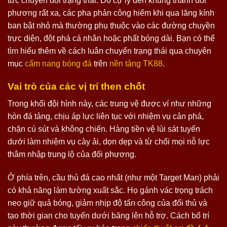
tức chuyển đổi trạng thái. Do cự ly đến khung thành đối
phương rất xa, các pha phản công hiếm khi qua lăng kính
ban bật nhỏ mà thường phụ thuộc vào các đường chuyền
trực diện, đột phá cá nhân hoặc phất bóng dài. Bạn có thể
tìm hiểu thêm về cách luân chuyển trạng thái qua chuyên
mục
cẩm nang bóng đá
trên
nền tảng TK88
.
Vai trò của các vị trí then chốt
Trong khối đội hình này, các trung vệ được ví như những
hòn đá tảng, chịu áp lực liên tục với nhiệm vụ cản phá,
chặn cú sút và không chiến. Hàng tiền vệ lùi sát tuyến
dưới làm nhiệm vụ cày ải, dọn dẹp và từ chối mọi nỗ lực
thâm nhập trung lộ của đối phương.
Ở phía trên, cầu thủ đá cao nhất (như một Target Man) phải
có khả năng làm tường xuất sắc. Họ gánh vác trọng trách
neo giữ quả bóng, giảm nhịp độ tấn công của đối thủ và
tạo thời gian cho tuyến dưới băng lên hỗ trợ. Cách bố trí