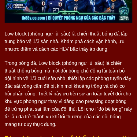
Low block (phòng ngự lùi sâu) là chiến thuật bóng đá tập
trung bảo vệ 1/3 sân nhà. Khám phá cách vận hành, ưu
nhược điểm và cách các HLV bậc thầy áp dụng.
Trong bóng đá, Low block (phòng ngự lùi sâu) là chiến
thuật không bóng mà một đội bóng chủ động lùi toàn bộ
đội hình về 1/3 cuối sân nhà, thiết lập các phòng tuyến dày
đặc sát vòng cấm để bịt kín mọi khoảng trống và chờ cơ
hội phản công. Triết lý này ưu tiên sự an toàn tuyệt đối cho
khu vực phòng ngự thay vì dâng cao pressing đoạt bóng
để trừng phạt sai lầm của đối thủ. Lối chơi “đổ bê tông” này
từ lâu đã trở thành vũ khí tối thượng của các đội bóng
mang tư duy thực dụng.