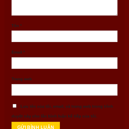
Tên
*
Email
*
Trang web
Lưu tên của tôi, email, và trang web trong trình
duyệt này cho lần bình luận kế tiếp của tôi.