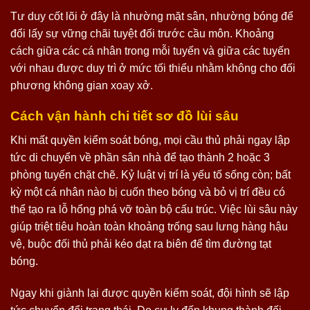
Tư duy cốt lõi ở đây là nhường mặt sân, nhường bóng để
đổi lấy sự vững chãi tuyệt đối trước cầu môn. Khoảng
cách giữa các cá nhân trong mỗi tuyến và giữa các tuyến
với nhau được duy trì ở mức tối thiểu nhằm không cho đối
phương không gian xoay xở.
Cách vận hành chi tiết sơ đồ lùi sâu
Khi mất quyền kiểm soát bóng, mọi cầu thủ phải ngay lập
tức di chuyển về phần sân nhà để tạo thành 2 hoặc 3
phòng tuyến chặt chẽ. Kỷ luật vị trí là yếu tố sống còn; bất
kỳ một cá nhân nào bị cuốn theo bóng và bỏ vị trí đều có
thể tạo ra lỗ hổng phá vỡ toàn bộ cấu trúc. Việc lùi sâu này
giúp triệt tiêu hoàn toàn khoảng trống sau lưng hàng hậu
vệ, buộc đối thủ phải kéo dạt ra biên để tìm đường tạt
bóng.
Ngay khi giành lại được quyền kiểm soát, đội hình sẽ lập