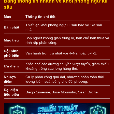
Bảng thông tin nhanh về khối phòng ngự lùi
sâu
Mục
Thông tin chi tiết
Thiết lập khối phòng ngự lùi sâu bảo vệ 1/3 sân
Bản chất
nhà.
Bóp nghẹt không gian trung lộ, hạn chế bàn thua và
Mục tiêu
rình rập phản công.
Đội hình
Vận hành trơn tru nhất với 4-4-2 hoặc 5-4-1.
phổ biến
Khắc chế các đường chuyền vượt tuyến, giảm thiểu
Ưu điểm
khoảng trống sau lưng hàng thủ.
Nhược
Cự ly phản công quá dài, nhường hoàn toàn thời
điểm
lượng kiểm soát bóng cho đối phương.
Đại diện
Diego Simeone, Jose Mourinho, Sean Dyche.
tiêu biểu