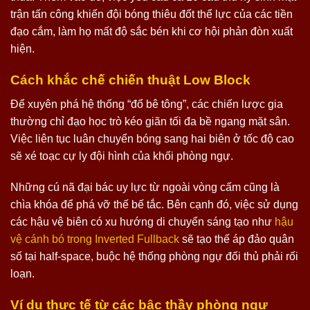
trận tấn công khiến đội bóng thiêu đốt thể lực của các tiền
đạo cắm, làm họ mất độ sắc bén khi cơ hội phản đòn xuất
hiện.
Cách khắc chế chiến thuật Low Block
Để xuyên phá hệ thống “đổ bê tông”, các chiến lược gia
thường chỉ đạo học trò kéo giãn tối đa bề ngang mặt sân.
Việc liên tục luân chuyển bóng sang hai biên ở tốc độ cao
sẽ xé toạc cự ly đội hình của khối phòng ngự.
Những cú nã đại bác uy lực từ ngoài vòng cấm cũng là
chìa khóa để phá vỡ thế bế tắc. Bên cạnh đó, việc sử dụng
các hậu vệ biên có xu hướng di chuyển sáng tạo như
hậu
vệ cánh bó trong Inverted Fullback
sẽ tạo thế áp đảo quân
số tại half-space, buộc hệ thống phòng ngự đối thủ phải rối
loạn.
Ví dụ thực tế từ các bậc thầy phòng ngự