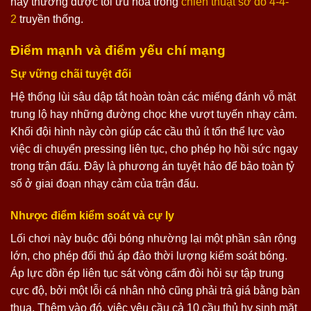
này thường được tối ưu hóa trong
chiến thuật sơ đồ 4-4-
2
truyền thống.
Điểm mạnh và điểm yếu chí mạng
Sự vững chãi tuyệt đối
Hệ thống lùi sâu dập tắt hoàn toàn các miếng đánh vỗ mặt
trung lộ hay những đường chọc khe vượt tuyến nhạy cảm.
Khối đội hình này còn giúp các cầu thủ ít tốn thể lực vào
việc di chuyển pressing liên tục, cho phép họ hồi sức ngay
trong trận đấu. Đây là phương án tuyệt hảo để bảo toàn tỷ
số ở giai đoạn nhạy cảm của trận đấu.
Nhược điểm kiểm soát và cự ly
Lối chơi này buộc đội bóng nhường lại một phần sân rộng
lớn, cho phép đối thủ áp đảo thời lượng kiểm soát bóng.
Áp lực dồn ép liên tục sát vòng cấm đòi hỏi sự tập trung
cực độ, bởi một lỗi cá nhân nhỏ cũng phải trả giá bằng bàn
thua. Thêm vào đó, việc yêu cầu cả 10 cầu thủ hy sinh mặt