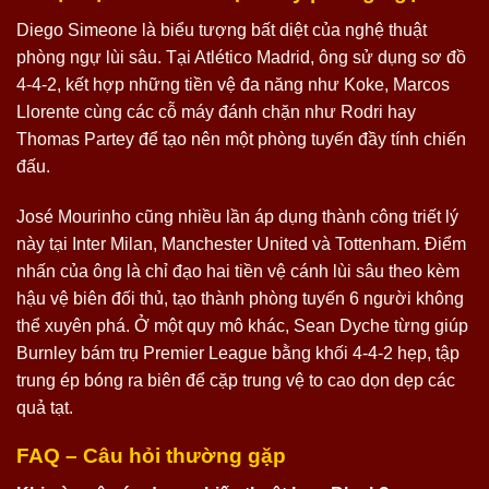
Diego Simeone là biểu tượng bất diệt của nghệ thuật
phòng ngự lùi sâu. Tại Atlético Madrid, ông sử dụng sơ đồ
4-4-2, kết hợp những tiền vệ đa năng như Koke, Marcos
Llorente cùng các cỗ máy đánh chặn như Rodri hay
Thomas Partey để tạo nên một phòng tuyến đầy tính chiến
đấu.
José Mourinho cũng nhiều lần áp dụng thành công triết lý
này tại Inter Milan, Manchester United và Tottenham. Điểm
nhấn của ông là chỉ đạo hai tiền vệ cánh lùi sâu theo kèm
hậu vệ biên đối thủ, tạo thành phòng tuyến 6 người không
thể xuyên phá. Ở một quy mô khác, Sean Dyche từng giúp
Burnley bám trụ Premier League bằng khối 4-4-2 hẹp, tập
trung ép bóng ra biên để cặp trung vệ to cao dọn dẹp các
quả tạt.
FAQ – Câu hỏi thường gặp