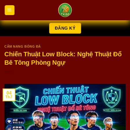
Chuyển
đến
nội
dung
ĐĂNG KÝ
CẨM NANG BÓNG ĐÁ
Chiến Thuật Low Block: Nghệ Thuật Đổ
Bê Tông Phòng Ngự
04
Th7