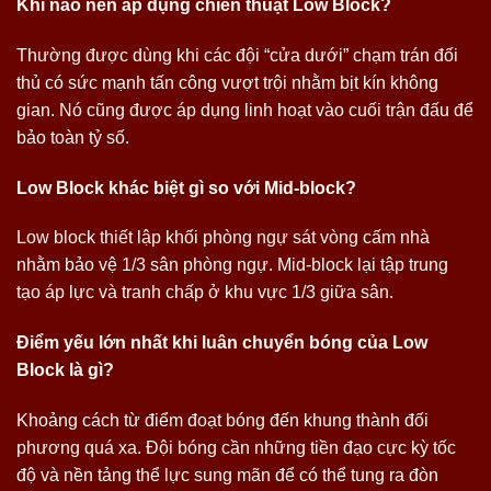
Khi nào nên áp dụng chiến thuật Low Block?
Thường được dùng khi các đội “cửa dưới” chạm trán đối
thủ có sức mạnh tấn công vượt trội nhằm bịt kín không
gian. Nó cũng được áp dụng linh hoạt vào cuối trận đấu để
bảo toàn tỷ số.
Low Block khác biệt gì so với Mid-block?
Low block thiết lập khối phòng ngự sát vòng cấm nhà
nhằm bảo vệ 1/3 sân phòng ngự. Mid-block lại tập trung
tạo áp lực và tranh chấp ở khu vực 1/3 giữa sân.
Điểm yếu lớn nhất khi luân chuyển bóng của Low
Block là gì?
Khoảng cách từ điểm đoạt bóng đến khung thành đối
phương quá xa. Đội bóng cần những tiền đạo cực kỳ tốc
độ và nền tảng thể lực sung mãn để có thể tung ra đòn