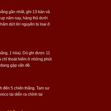
hắng gần nhất, ghi 13 bàn và
 Cup năm nay, hàng thủ dưới
ấm dứt lời nguyền bị loại ở
thắng, 1 hòa). Dù ghi được 11
à chỉ thoát hiểm ở những phút
 đang gặp vấn đề.
nh đến 5 chiến thắng. Tam sư
ico lại diễn ra chính tại