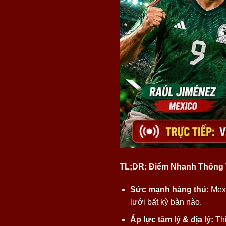
TL;DR: Điểm Nhanh Thông 
Sức mạnh hàng thủ:
Mexi
lưới bất kỳ bàn nào.
Áp lực tâm lý & địa lý:
Thi