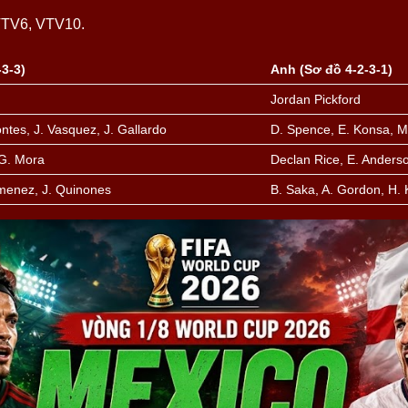
TV6, VTV10.
3-3)
Anh (Sơ đồ 4-2-3-1)
Jordan Pickford
ntes, J. Vasquez, J. Gallardo
D. Spence, E. Konsa, M.
 G. Mora
Declan Rice, E. Anderso
imenez, J. Quinones
B. Saka, A. Gordon, H.