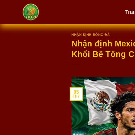
Chuyển
đến
Tra
nội
dung
NHẬN ĐỊNH BÓNG ĐÁ
Nhận định Mexi
Khối Bê Tông Củ
05
Th7