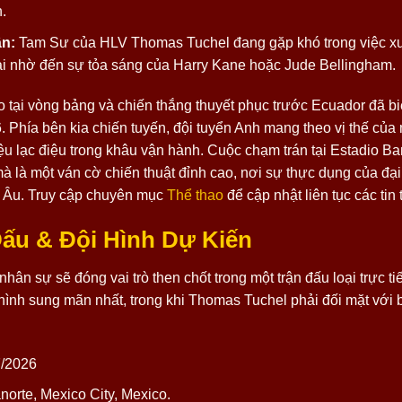
.
ân:
Tam Sư của HLV Thomas Tuchel đang gặp khó trong việc xu
i nhờ đến sự tỏa sáng của Harry Kane hoặc Jude Bellingham.
 tại vòng bảng và chiến thắng thuyết phục trước Ecuador đã bi
. Phía bên kia chiến tuyến, đội tuyển Anh mang theo vị thế củ
iệu lạc điệu trong khâu vận hành. Cuộc chạm trán tại Estadio B
mà là một ván cờ chiến thuật đỉnh cao, nơi sự thực dụng của 
u Âu. Truy cập chuyên mục
Thể thao
để cập nhật liên tục các tin
Đấu & Đội Hình Dự Kiến
hân sự sẽ đóng vai trò then chốt trong một trận đấu loại trực t
 hình sung mãn nhất, trong khi Thomas Tuchel phải đối mặt với 
7/2026
orte, Mexico City, Mexico.