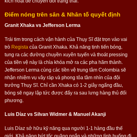
kích hoạt để chuyển đổi trạng thái.
Điểm nóng trên sân & Nhân tố quyết định
Granit Xhaka vs Jefferson Lerma
Trái tim trong cách vận hành của Thụy Sĩ đặt trọn vào vai
trò
Regista
của Granit Xhaka. Khả năng tịnh tiến bóng,
tung ra các đường chuyền xuyên tuyến và thoát pressing
của tiền vệ này là chìa khóa mở ra các pha hãm thành.
Jefferson Lerma cùng các tiền vệ trung tâm Colombia sẽ
nhận nhiệm vụ vây ráp và phong tỏa tầm nhìn của đội
trưởng Thụy Sĩ. Chỉ cần Xhaka có 1-2 giây ngẩng đầu,
bóng sẽ ngay lập tức được đẩy ra sau lưng hàng thủ đối
phương.
Luis Díaz vs Silvan Widmer & Manuel Akanji
Luis Díaz sở hữu kỹ năng qua người 1-1 hàng đầu thế
giới. Khả năng bứt tốc quãng ngắn và những tình huống đi