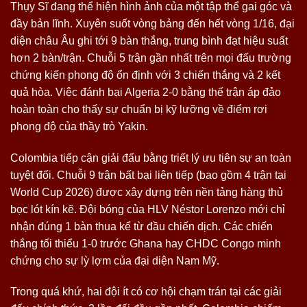
Thụy Sĩ đang thể hiện hình ảnh của một tập thể gai góc và
đầy bản lĩnh. Xuyên suốt vòng bảng đến hết vòng 1/16, đại
diện châu Âu ghi tới 9 bàn thắng, trung bình đạt hiệu suất
hơn 2 bàn/trận. Chuỗi 5 trận gần nhất trên mọi đấu trường
chứng kiến phong độ ổn định với 3 chiến thắng và 2 kết
quả hòa. Việc đánh bại Algeria 2-0 bằng thế trận áp đảo
hoàn toàn cho thấy sự chuẩn bị kỹ lưỡng về điểm rơi
phong độ của thầy trò Yakin.
Colombia tiếp cận giải đấu bằng triết lý ưu tiên sự an toàn
tuyệt đối. Chuỗi 9 trận bất bại liên tiếp (bao gồm 4 trận tại
World Cup 2026) được xây dựng trên nền tảng hàng thủ
bọc lót kín kẽ. Đội bóng của HLV Néstor Lorenzo mới chỉ
nhận đúng 1 bàn thua kể từ đầu chiến dịch. Các chiến
thắng tối thiểu 1-0 trước Ghana hay CHDC Congo minh
chứng cho sự lỳ lợm của đại diện Nam Mỹ.
Trong quá khứ, hai đội ít có cơ hội chạm trán tại các giải