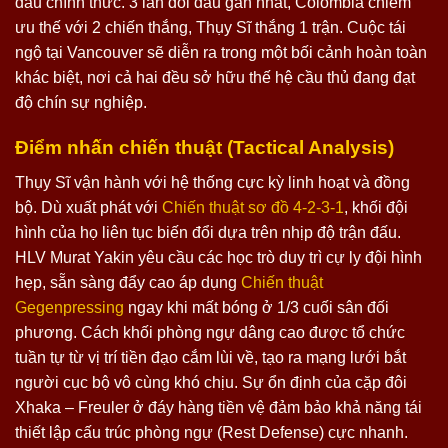
đấu chính thức. 3 lần đối đầu gần nhất, Colombia chiếm
ưu thế với 2 chiến thắng, Thụy Sĩ thắng 1 trận. Cuộc tái
ngộ tại Vancouver sẽ diễn ra trong một bối cảnh hoàn toàn
khác biệt, nơi cả hai đều sở hữu thế hệ cầu thủ đang đạt
độ chín sự nghiệp.
Điểm nhấn chiến thuật (Tactical Analysis)
Thụy Sĩ vận hành với hệ thống cực kỳ linh hoạt và đồng
bộ. Dù xuất phát với
Chiến thuật sơ đồ 4-2-3-1
, khối đội
hình của họ liên tục biến đổi dựa trên nhịp độ trận đấu.
HLV Murat Yakin yêu cầu các học trò duy trì cự ly đội hình
hẹp, sẵn sàng đẩy cao áp dụng
Chiến thuật
Gegenpressing
ngay khi mất bóng ở 1/3 cuối sân đối
phương. Cách khối phòng ngự dâng cao được tổ chức
tuần tự từ vị trí tiền đạo cắm lùi về, tạo ra mạng lưới bắt
người cục bộ vô cùng khó chịu. Sự ổn định của cặp đôi
Xhaka – Freuler ở đáy hàng tiền vệ đảm bảo khả năng tái
thiết lập cấu trúc phòng ngự (Rest Defense) cực nhanh.