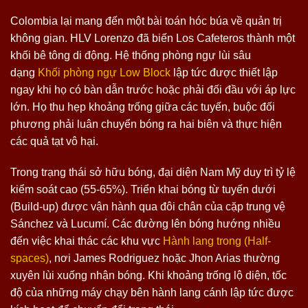
Colombia lại mang đến một bài toán hóc búa về quản trị
không gian. HLV Lorenzo đã biến Los Cafeteros thành một
khối bê tông di động. Hệ thống phòng ngự lùi sâu
dạng
Khối phòng ngự Low Block
lập tức được thiết lập
ngay khi họ có bàn dẫn trước hoặc phải đối đầu với áp lực
lớn. Họ thu hẹp khoảng trống giữa các tuyến, buộc đối
phương phải luân chuyển bóng ra hai biên và thực hiện
các quả tạt vô hại.
Trong trạng thái sở hữu bóng, đại diện Nam Mỹ duy trì tỷ lệ
kiểm soát cao (55-65%). Triển khai bóng từ tuyến dưới
(Build-up) được vận hành qua đôi chân của cặp trung vệ
Sánchez và Lucumí. Các đường lên bóng hướng nhiều
đến việc khai thác các khu vực
Hành lang trong (Half-
spaces)
, nơi James Rodriguez hoặc Jhon Arias thường
xuyên lùi xuống nhận bóng. Khi khoảng trống lộ diện, tốc
độ của những máy chạy bên hành lang cánh lập tức được