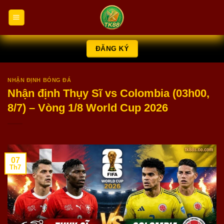
Chuyển
đến
nội
dung
ĐĂNG KÝ
NHẬN ĐỊNH BÓNG ĐÁ
Nhận định Thụy Sĩ vs Colombia (03h00,
8/7) – Vòng 1/8 World Cup 2026
07
Th7