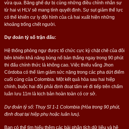
vừa qua. Băng ghế dự bị cùng những điều chỉnh nhân sự
từ hai vị HLV sẽ mang tính quyết định. Sự sụt giảm thể lực
có thể khiến cự ly đội hình của cả hai xuất hiện những
khoảng trống chết người.
Dự đoán tỷ số trận đấu:
Hệ thống phòng ngự được tổ chức cực kỳ chặt chẽ của đôi
bên khiến khả năng bùng nổ bàn thắng ngay trong 90 phút
thi đấu chính thức là không cao. Việc thiếu vắng Jhon
Córdoba có thể làm giảm sức nặng trong các pha dứt điểm
cuối cùng của Colombia. Một kết quả hòa sau hai hiệp
chính, buộc hai đội phải định đoạt tấm vé đi tiếp trên chấm
luân lưu 11m là kịch bản hoàn toàn có cơ sở.
Dự đoán tỷ số: Thụy Sĩ 1-1 Colombia (Hòa trong 90 phút,
định đoạt tại hiệp phụ hoặc luân lưu).
Bạn có thể tìm hiểu thêm các bài phân tích dữ liệu và hệ