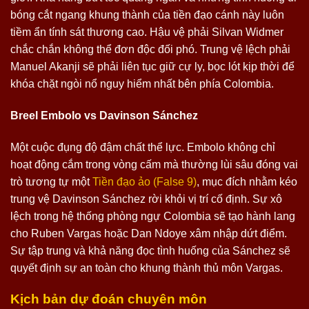
bóng cắt ngang khung thành của tiền đạo cánh này luôn
tiềm ẩn tính sát thương cao. Hậu vệ phải Silvan Widmer
chắc chắn không thể đơn độc đối phó. Trung vệ lệch phải
Manuel Akanji sẽ phải liên tục giữ cự ly, bọc lót kịp thời để
khóa chặt ngòi nổ nguy hiểm nhất bên phía Colombia.
Breel Embolo vs Davinson Sánchez
Một cuộc đụng độ đậm chất thể lực. Embolo không chỉ
hoạt động cắm trong vòng cấm mà thường lùi sâu đóng vai
trò tương tự một
Tiền đạo ảo (False 9)
, mục đích nhằm kéo
trung vệ Davinson Sánchez rời khỏi vị trí cố định. Sự xô
lệch trong hệ thống phòng ngự Colombia sẽ tạo hành lang
cho Ruben Vargas hoặc Dan Ndoye xâm nhập dứt điểm.
Sự tập trung và khả năng đọc tình huống của Sánchez sẽ
quyết định sự an toàn cho khung thành thủ môn Vargas.
Kịch bản dự đoán chuyên môn