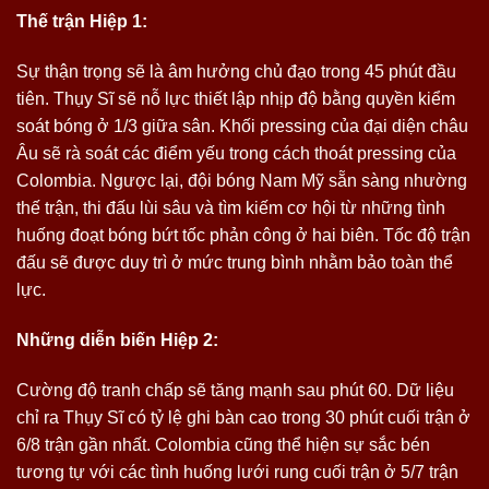
Thế trận Hiệp 1:
Sự thận trọng sẽ là âm hưởng chủ đạo trong 45 phút đầu
tiên. Thụy Sĩ sẽ nỗ lực thiết lập nhịp độ bằng quyền kiểm
soát bóng ở 1/3 giữa sân. Khối pressing của đại diện châu
Âu sẽ rà soát các điểm yếu trong cách thoát pressing của
Colombia. Ngược lại, đội bóng Nam Mỹ sẵn sàng nhường
thế trận, thi đấu lùi sâu và tìm kiếm cơ hội từ những tình
huống đoạt bóng bứt tốc phản công ở hai biên. Tốc độ trận
đấu sẽ được duy trì ở mức trung bình nhằm bảo toàn thể
lực.
Những diễn biến Hiệp 2:
Cường độ tranh chấp sẽ tăng mạnh sau phút 60. Dữ liệu
chỉ ra Thụy Sĩ có tỷ lệ ghi bàn cao trong 30 phút cuối trận ở
6/8 trận gần nhất. Colombia cũng thể hiện sự sắc bén
tương tự với các tình huống lưới rung cuối trận ở 5/7 trận