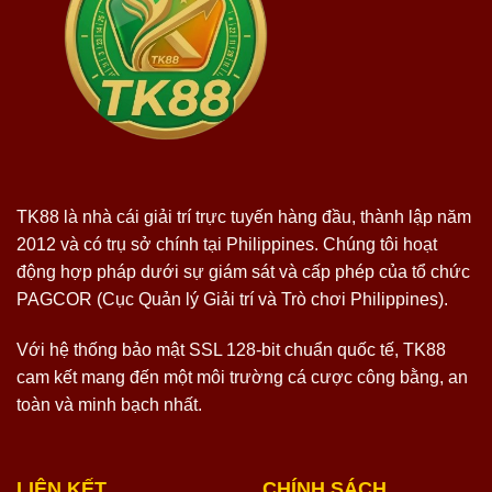
TK88 là nhà cái giải trí trực tuyến hàng đầu, thành lập năm
2012 và có trụ sở chính tại Philippines. Chúng tôi hoạt
động hợp pháp dưới sự giám sát và cấp phép của tổ chức
PAGCOR (Cục Quản lý Giải trí và Trò chơi Philippines).
Với hệ thống bảo mật SSL 128-bit chuẩn quốc tế, TK88
cam kết mang đến một môi trường cá cược công bằng, an
toàn và minh bạch nhất.
LIÊN KẾT
CHÍNH SÁCH