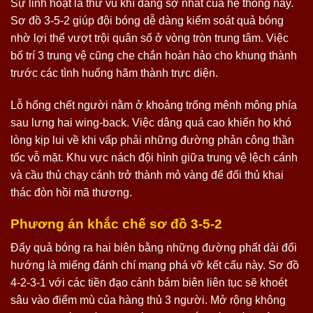
Sự linh hoạt là thứ vũ khí đáng sợ nhất của hệ thống này.
Sơ đồ 3-5-2 giúp đội bóng dễ dàng kiểm soát quả bóng
nhờ lợi thế vượt trội quân số ở vòng tròn trung tâm. Việc
bố trí 3 trung vệ cũng che chắn hoàn hảo cho khung thành
trước các tình huống hãm thành trực diện.
Lỗ hổng chết người nằm ở khoảng trống mênh mông phía
sau lưng hai wing-back. Việc dâng quá cao khiến họ khó
lòng kịp lui về khi vấp phải những đường phản công thần
tốc vỗ mặt. Khu vực nách đội hình giữa trung vệ lệch cánh
và cầu thủ chạy cánh trở thành mỏ vàng để đối thủ khai
thác đòn hồi mã thương.
Phương án khắc chế sơ đồ 3-5-2
Đẩy quả bóng ra hai biên bằng những đường phất dài đổi
hướng là miếng đánh chí mạng phá vỡ kết cấu này. Sơ đồ
4-2-3-1 với các tiền đạo cánh bám biên liên tục sẽ khoét
sâu vào điểm mù của hàng thủ 3 người. Mở rộng không