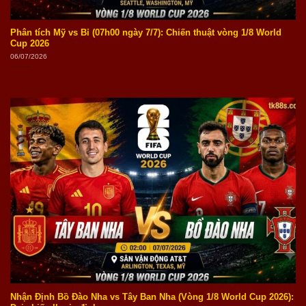
Phân tích Mỹ vs Bỉ (07h00 ngày 7/7): Chiến thuật vòng 1/8 World
Cup 2026
06/07/2026
Nhận Định Bồ Đào Nha vs Tây Ban Nha (Vòng 1/8 World Cup 2026):