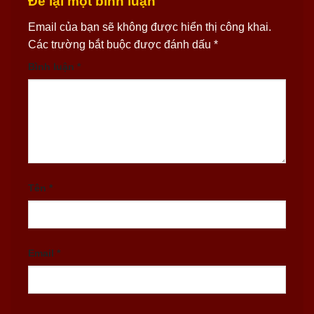
Để lại một bình luận
Email của bạn sẽ không được hiển thị công khai.
Các trường bắt buộc được đánh dấu
*
Bình luận
*
Tên
*
Email
*