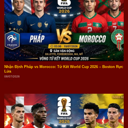
Nhận Định Pháp vs Morocco: Tứ Kết World Cup 2026 – Boston Rực
Lửa
08/07/2026