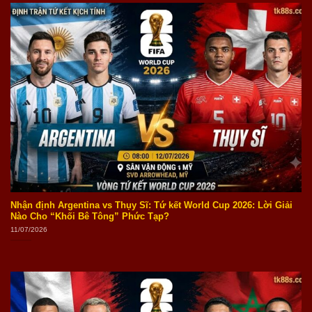
Nhận định Argentina vs Thụy Sĩ: Tứ kết World Cup 2026: Lời Giải
Nào Cho “Khối Bê Tông” Phức Tạp?
11/07/2026