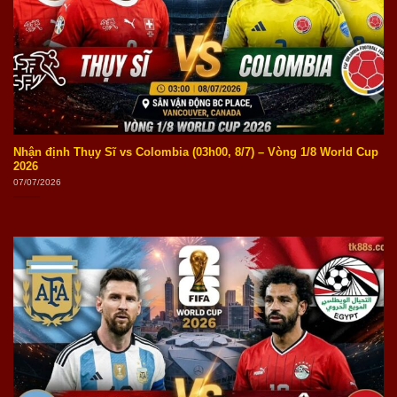
Nhận định Thụy Sĩ vs Colombia (03h00, 8/7) – Vòng 1/8 World Cup
2026
07/07/2026