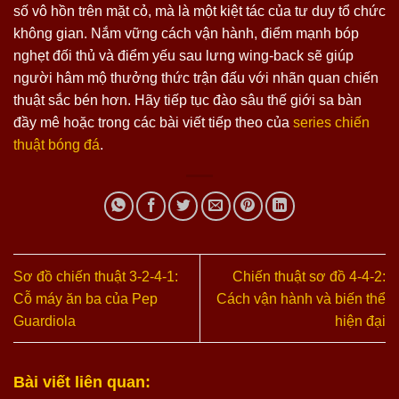
số vô hồn trên mặt cỏ, mà là một kiệt tác của tư duy tổ chức
không gian. Nắm vững cách vận hành, điểm mạnh bóp
nghẹt đối thủ và điểm yếu sau lưng wing-back sẽ giúp
người hâm mộ thưởng thức trận đấu với nhãn quan chiến
thuật sắc bén hơn. Hãy tiếp tục đào sâu thế giới sa bàn
đầy mê hoặc trong các bài viết tiếp theo của
series chiến
thuật bóng đá
.
Sơ đồ chiến thuật 3-2-4-1:
Chiến thuật sơ đồ 4-4-2:
Cỗ máy ăn ba của Pep
Cách vận hành và biến thể
Guardiola
hiện đại
Bài viết liên quan: