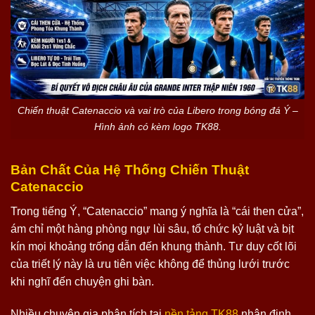
Chiến thuật Catenaccio và vai trò của Libero trong bóng đá Ý –
Hình ảnh có kèm logo TK88.
Bản Chất Của Hệ Thống Chiến Thuật
Catenaccio
Trong tiếng Ý, “Catenaccio” mang ý nghĩa là “cái then cửa”,
ám chỉ một hàng phòng ngự lùi sâu, tổ chức kỷ luật và bịt
kín mọi khoảng trống dẫn đến khung thành. Tư duy cốt lõi
của triết lý này là ưu tiên việc không để thủng lưới trước
khi nghĩ đến chuyện ghi bàn.
Nhiều chuyên gia phân tích tại
nền tảng TK88
nhận định