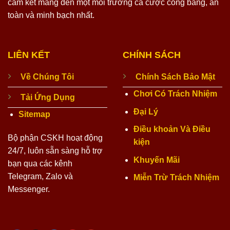
cam kết mang đến một môi trường cá cược công bằng, an
toàn và minh bạch nhất.
LIÊN KẾT
CHÍNH SÁCH
Về Chúng Tôi
Chính Sách Bảo Mật
Chơi Có Trách Nhiệm
Tải Ứng Dụng
Đại Lý
Sitemap
Điều khoản Và Điều
Bộ phận CSKH hoạt động
kiện
24/7, luôn sẵn sàng hỗ trợ
Khuyến Mãi
bạn qua các kênh
Telegram, Zalo và
Miễn Trừ Trách Nhiệm
Messenger.