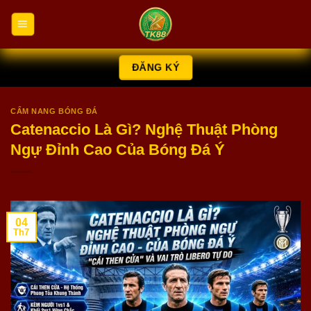
Chuyển
đến
nội
dung
ĐĂNG KÝ
CẨM NANG BÓNG ĐÁ
Catenaccio Là Gì? Nghệ Thuật Phòng
Ngự Đỉnh Cao Của Bóng Đá Ý
04
Th7