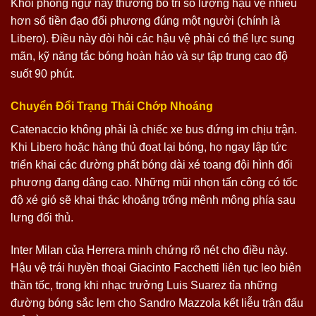
Khối phòng ngự này thường bố trí số lượng hậu vệ nhiều
hơn số tiền đạo đối phương đúng một người (chính là
Libero). Điều này đòi hỏi các hậu vệ phải có thể lực sung
mãn, kỹ năng tắc bóng hoàn hảo và sự tập trung cao độ
suốt 90 phút.
Chuyển Đổi Trạng Thái Chớp Nhoáng
Catenaccio không phải là chiếc xe bus đứng im chịu trận.
Khi Libero hoặc hàng thủ đoạt lại bóng, họ ngay lập tức
triển khai các đường phất bóng dài xé toang đội hình đối
phương đang dâng cao. Những mũi nhọn tấn công có tốc
độ xé gió sẽ khai thác khoảng trống mênh mông phía sau
lưng đối thủ.
Inter Milan của Herrera minh chứng rõ nét cho điều này.
Hậu vệ trái huyền thoại Giacinto Facchetti liên tục leo biên
thần tốc, trong khi nhạc trưởng Luis Suarez tỉa những
đường bóng sắc lẹm cho Sandro Mazzola kết liễu trận đấu