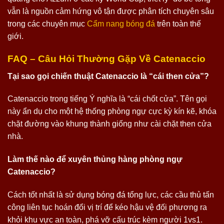
vẫn là nguồn cảm hứng vô tận được phân tích chuyên sâu
trong các chuyên mục
Cẩm nang bóng đá
trên toàn thế
giới.
FAQ – Câu Hỏi Thường Gặp Về Catenaccio
Tại sao gọi chiến thuật Catenaccio là “cái then cửa”?
Catenaccio trong tiếng Ý nghĩa là “cái chốt cửa”. Tên gọi
này ẩn dụ cho một hệ thống phòng ngự cực kỳ kín kẽ, khóa
chặt đường vào khung thành giống như cài chặt then cửa
nhà.
Làm thế nào để xuyên thủng hàng phòng ngự
Catenaccio?
Cách tốt nhất là sử dụng bóng đá tổng lực, các cầu thủ tấn
công liên tục hoán đổi vị trí để kéo hậu vệ đối phương ra
khỏi khu vực an toàn, phá vỡ cấu trúc kèm người 1vs1.