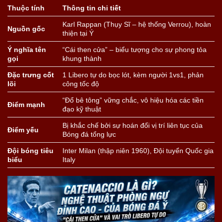
Thuộc tính
Thông tin chi tiết
Karl Rappan (Thụy Sĩ – hệ thống Verrou), hoàn
Nguồn gốc
thiện tại Ý
Ý nghĩa tên
“Cái then cửa” – biểu tượng cho sự phong tỏa
gọi
khung thành
Đặc trưng cốt
1 Libero tự do bọc lót, kèm người 1vs1, phản
lõi
công tốc độ
“Đổ bê tông” vững chắc, vô hiệu hóa các tiền
Điểm mạnh
đạo kỹ thuật
Bị khắc chế bởi sự hoán đổi vị trí liên tục của
Điểm yếu
Bóng đá tổng lực
Đội bóng tiêu
Inter Milan (thập niên 1960), Đội tuyển Quốc gia
biểu
Italy