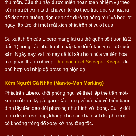
thủ môn. Cầu thủ này được miễn hoàn toàn nhiệm vụ theo
kèm người. Anh ta di chuyển tự do theo trục dọc và ngang
để đọc tình huống, dọn dẹp các đường bóng rò rỉ và bọc lót
ngay lập tức khi một mắt xích phía trên bị vượt qua.
Sự xuất hiện của Libero mang lại ưu thế quân số (luôn là 2
đấu 1) trong các pha tranh chấp tay đôi ở khu vực 1/3 cuối
sân. Ngày nay, vai trò này đã lùi sâu hơn nữa và tiến hóa
một phần thành những
Thủ môn quét Sweeper Keeper
để
phù hợp với nhịp độ pressing hiện đại.
Kèm Người Cá Nhân (Man-to-Man Marking)
Phía trên Libero, khối phòng ngự sẽ thiết lập thế trận một-
kèm-một cực kỳ gắt gao. Các trung vệ và hậu vệ biên bám
dính lấy tiền đạo đối phương như hình với bóng. Cự ly đội
hình được kéo thấp, không cho các chân sút đối phương
có khoảng trống để xoay xở hay tăng tốc.