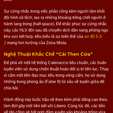
Sự cứng nhắc trong việc phân công kèm người làm khối
đội hình xô lệch, tạo ra những khoảng trống chết người ở
hành lang trong (half-space). Để khắc phục sự cứng nhắc
này, các HLV đời sau đã chuyển dịch dần sang phòng ngự
khu vực kết hợp, tiêu biểu là sự biến thể của
sơ đồ 5-3-
2
mang hơi hướng của Zona Mista.
Nghệ Thuật Khắc Chế “Cái Then Cửa”
Để phá vỡ một hệ thống Catenaccio tiêu chuẩn, các huấn
luyện viên sử dụng chiến thuật hoán đổi vị trí liên tục. Thay
vì cắm một tiền đạo mục tiêu trong vòng cấm, họ sử dụng
những trung phong ảo (False 9) lùi sâu về tuyến giữa để
chia bài.
Hành động này buộc hậu vệ theo kèm phải dâng cao theo,
làm đứt gãy mối liên kết với Libero. Cùng lúc đó, các tiền
vệ tấn công sẽ bất ngờ đâm xuyên vào khoảng trống vừa