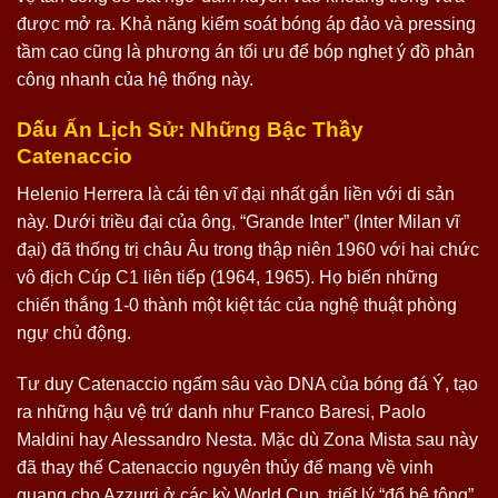
được mở ra. Khả năng kiểm soát bóng áp đảo và pressing
tầm cao cũng là phương án tối ưu để bóp nghẹt ý đồ phản
công nhanh của hệ thống này.
Dấu Ấn Lịch Sử: Những Bậc Thầy
Catenaccio
Helenio Herrera là cái tên vĩ đại nhất gắn liền với di sản
này. Dưới triều đại của ông, “Grande Inter” (Inter Milan vĩ
đại) đã thống trị châu Âu trong thập niên 1960 với hai chức
vô địch Cúp C1 liên tiếp (1964, 1965). Họ biến những
chiến thắng 1-0 thành một kiệt tác của nghệ thuật phòng
ngự chủ động.
Tư duy Catenaccio ngấm sâu vào DNA của bóng đá Ý, tạo
ra những hậu vệ trứ danh như Franco Baresi, Paolo
Maldini hay Alessandro Nesta. Mặc dù Zona Mista sau này
đã thay thế Catenaccio nguyên thủy để mang về vinh
quang cho Azzurri ở các kỳ World Cup, triết lý “đổ bê tông”