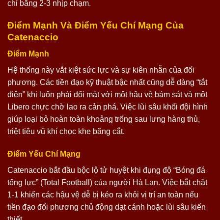
chỉ bằng 2-3 nhịp chạm.
Điểm Mạnh Và Điểm Yếu Chí Mạng Của
Catenaccio
Điểm Mạnh
Hệ thống này vắt kiệt sức lực và sự kiên nhẫn của đối
phương. Các tiền đạo kỹ thuật bậc nhất cũng dễ dàng “tắt
điện” khi luôn phải đối mặt với một hậu vệ bám sát và một
Libero chực chờ lao ra cản phá. Việc lùi sâu khối đội hình
giúp loại bỏ hoàn toàn khoảng trống sau lưng hàng thủ,
triệt tiêu vũ khí chọc khe băng cắt.
Điểm Yếu Chí Mạng
Catenaccio bắt đầu bộc lộ tử huyệt khi đụng độ “Bóng đá
tổng lực” (Total Football) của người Hà Lan. Việc bắt chặt
1-1 khiến các hậu vệ dễ bị kéo ra khỏi vị trí an toàn nếu
tiền đạo đối phương chủ động dạt cánh hoặc lùi sâu kiến
thiết.