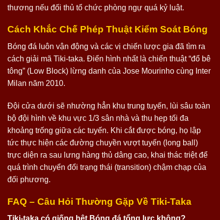
thương nếu đối thủ tổ chức phòng ngự quá kỷ luật.
Cách Khắc Chế Phép Thuật Kiểm Soát Bóng
Bóng đá luôn vận động và các vị chiến lược gia đã tìm ra
cách giải mã Tiki-taka. Điển hình nhất là chiến thuật “đổ bê
tông” (Low Block) lừng danh của Jose Mourinho cùng Inter
Milan năm 2010.
Đội cửa dưới sẽ nhường hẳn khu trung tuyến, lùi sâu toàn
bộ đội hình về khu vực 1/3 sân nhà và thu hẹp tối đa
khoảng trống giữa các tuyến. Khi cắt được bóng, họ lập
tức thực hiện các đường chuyền vượt tuyến (long ball)
trực diện ra sau lưng hàng thủ dâng cao, khai thác triệt để
quá trình chuyển đổi trạng thái (transition) chậm chạp của
đối phương.
FAQ – Câu Hỏi Thường Gặp Về Tiki-Taka
Tiki-taka có giống hệt Bóng đá tổng lực không?