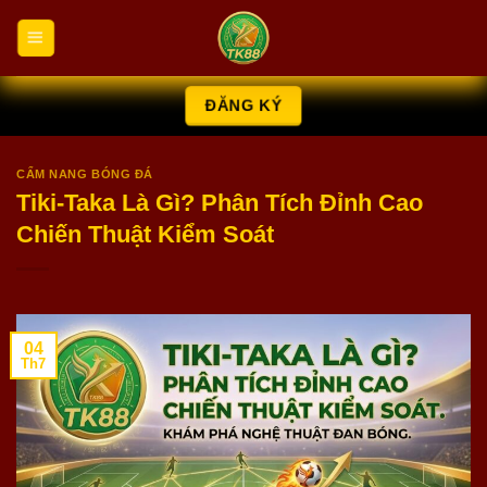
Chuyển
đến
nội
dung
ĐĂNG KÝ
CẨM NANG BÓNG ĐÁ
Tiki-Taka Là Gì? Phân Tích Đỉnh Cao
Chiến Thuật Kiểm Soát
04
Th7