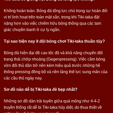
Không hoàn toàn. Bóng đá tổng lực chú trọng sự hoán đổi
vị trí linh hoạt trên toàn mặt sân, trong khi Tiki-taka đặt
nặng hơn vào việc chiếm hữu bóng thông qua các tam
giác chuyền banh ở cự ly ngắn.
Tại sao hiện nay ít đội bóng chơi Tiki-taka thuần túy?
Bóng đá hiện đại đề cao tốc độ và khả năng chuyển đổi
trạng thái chớp nhoáng (Gegenpressing). Việc cầm bóng
vờn đối thủ dần trở nên kém hiệu quả trước những hệ
thống pressing đồng bộ và nền tảng thể lực sung mãn của
các cầu thủ ngày nay.
Sơ đồ nào dễ bị Tiki-taka đè bẹp nhất?
Những sơ đồ dàn trải tuyến giữa quá mỏng như 4-4-2
truyền thống rất dễ bị Tiki-taka hủy diệt, do thua thiệt về