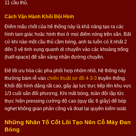
11 cầu thủ.
Cách Vận Hành Khối Đội Hình
Điểm mấu chốt của hệ thống này là khả năng tạo ra các
hình tam giác hoặc hình thoi ở mọi điểm nóng trên sân. Bất
cứ khi nào một cầu thủ cầm bóng, anh ta luôn có ít nhất 2
đến 3 vệ tinh xung quanh di chuyển vào các khoảng trống
(half-space) để sẵn sàng nhận đường chuyền.
Để tối ưu hóa các pha phối hợp nhóm nhỏ, hệ thống này
thường bám rễ vào
chiến thuật sơ đồ 4-3-3
truyền thống.
Khối đội hình dâng rất cao, gây áp lực trực tiếp lên khu vực
1/3 cuối sân đối phương. Khi mất bóng, toàn đội lập tức
thực hiện pressing cường độ cao (quy tắc 6 giây) để bóp
nghẹt không gian phản công và đoạt lại quyền kiểm soát.
Những Nhân Tố Cốt Lõi Tạo Nên Cỗ Máy Đan
Bóng