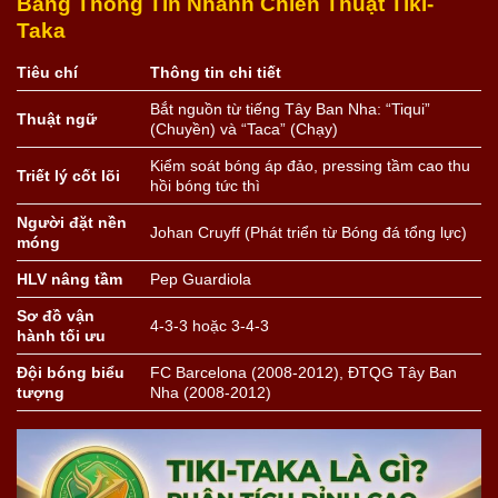
Bảng Thông Tin Nhanh Chiến Thuật Tiki-
Taka
Tiêu chí
Thông tin chi tiết
Bắt nguồn từ tiếng Tây Ban Nha: “Tiqui”
Thuật ngữ
(Chuyền) và “Taca” (Chạy)
Kiểm soát bóng áp đảo, pressing tầm cao thu
Triết lý cốt lõi
hồi bóng tức thì
Người đặt nền
Johan Cruyff (Phát triển từ Bóng đá tổng lực)
móng
HLV nâng tầm
Pep Guardiola
Sơ đồ vận
4-3-3 hoặc 3-4-3
hành tối ưu
Đội bóng biểu
FC Barcelona (2008-2012), ĐTQG Tây Ban
tượng
Nha (2008-2012)